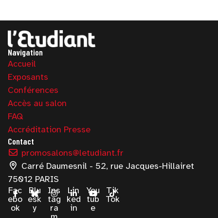
Navigation
Accueil
Exposants
Conférences
Accès au salon
FAQ
Accréditation Presse
Contact
promosalons@letudiant.fr
Carré Daumesnil - 52, rue Jacques-Hillairet
75012 PARIS
Fac
Blu
Ins
Lin
You
Tik
ebo
esk
tag
ked
tub
Tok
ok
y
ra
in
e
m