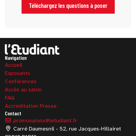
professionnels.
Téléchargez les questions à poser
Navigation
Accueil
Exposants
Conférences
Accès au salon
FAQ
Accréditation Presse
Contact
promosalons@letudiant.fr
Carré Daumesnil - 52, rue Jacques-Hillairet